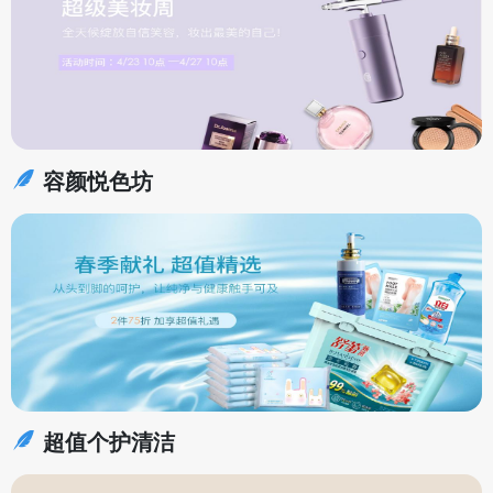
容颜悦色坊
超值个护清洁